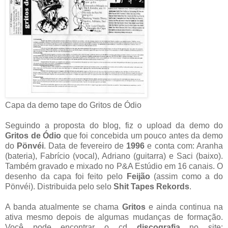
Capa da demo tape do Gritos de Ódio
Seguindo a proposta do blog, fiz o upload da demo do
Gritos de Ódio
que foi concebida um pouco antes da demo
do
Pönvéi
. Data de fevereiro de
1996
e conta com: Aranha
(bateria), Fabrício (vocal), Adriano (guitarra) e Saci (baixo).
Também gravado e mixado no P&A Estúdio em 16 canais. O
desenho da capa foi feito pelo
Feijão
(assim como a do
Pönvéi). Distribuida pelo selo
Shit Tapes Rekords
.
A banda atualmente se chama
Gritos
e ainda continua na
ativa mesmo depois de algumas mudanças de formação.
Você pode encontrar o cd
discografia
no site: