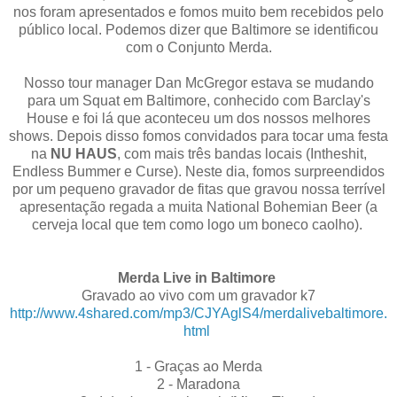
nos foram apresentados e fomos muito bem recebidos pelo
público local. Podemos dizer que Baltimore se identificou
com o Conjunto Merda.
Nosso tour manager Dan McGregor estava se mudando
para um Squat em Baltimore, conhecido com Barclay's
House e foi lá que aconteceu um dos nossos melhores
shows. Depois disso fomos convidados para tocar uma festa
na
NU HAUS
, com mais três bandas locais (Intheshit,
Endless Bummer e Curse). Neste dia, fomos surpreendidos
por um pequeno gravador de fitas que gravou nossa terrível
apresentação regada a muita National Bohemian Beer (a
cerveja local que tem como logo um boneco caolho).
Merda Live in Baltimore
Gravado ao vivo com um gravador k7
http://www.4shared.com/mp3/CJYAglS4/merdalivebaltimore.
html
1 - Graças ao Merda
2 - Maradona