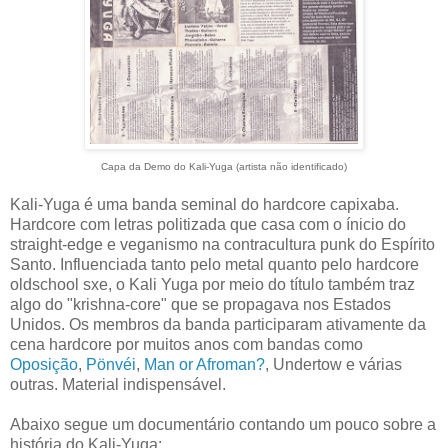
Capa da Demo do Kali-Yuga (artista não identificado)
Kali-Yuga é uma banda seminal do hardcore capixaba.
Hardcore com letras politizada que casa com o ínicio do
straight-edge e veganismo na contracultura punk do Espírito
Santo. Influenciada tanto pelo metal quanto pelo hardcore
oldschool sxe, o Kali Yuga por meio do título também traz
algo do "krishna-core" que se propagava nos Estados
Unidos. Os membros da banda participaram ativamente da
cena hardcore por muitos anos com bandas como
Oposição
,
Pönvéi
,
Man or Afroman?
, Undertow e várias
outras. Material indispensável.
Abaixo segue um documentário contando um pouco sobre a
história do Kali-Yuga: