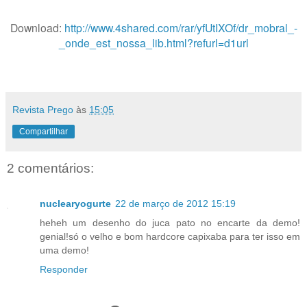
Download:
http://www.4shared.com/rar/yfUtIXOf/dr_mobral_-
_onde_est_nossa_lib.html?refurl=d1url
Revista Prego
às
15:05
Compartilhar
2 comentários:
nuclearyogurte
22 de março de 2012 15:19
heheh um desenho do juca pato no encarte da demo!
genial!só o velho e bom hardcore capixaba para ter isso em
uma demo!
Responder